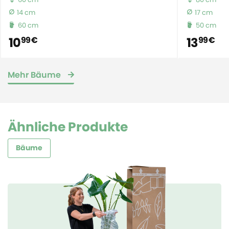
14 cm
17 cm
60 cm
50 cm
10
13
99 €
99 €
Mehr Bäume
Ähnliche Produkte
Bäume