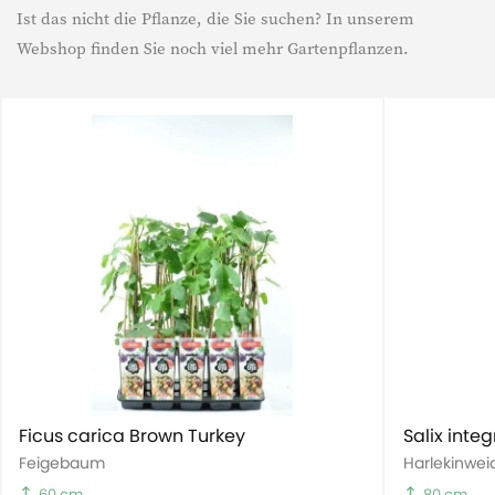
Ist das nicht die Pflanze, die Sie suchen? In unserem
Lebensdauer
Mehrjährig
Webshop finden Sie noch viel mehr Gartenpflanzen.
Ficus carica Brown Turkey
Salix inte
Feigebaum
Harlekinwei
60 cm
80 cm