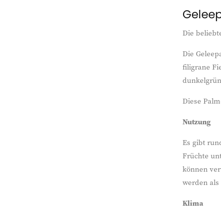
Geleep
Die belieb
Die Geleep
filigrane F
dunkelgrün
Diese Palm
Nutzung
Es gibt run
Früchte un
können verw
werden als
Klima