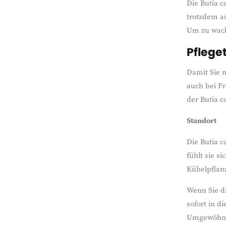
Die Butia c
trotzdem au
Um zu wachs
Pflege
Damit Sie m
auch bei Fr
der Butia c
Standort
Die Butia c
fühlt sie s
Kübelpflan
Wenn Sie d
sofort in d
Umgewöhn