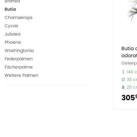
Brahea
Butia
Chamaerops
Cycas
Jubaea
Phoenix
Butia 
Washingtonia
odora
Federpalmen
Geleep
Fächerpalme
140 
Weitere Palmen
35 
25 
305