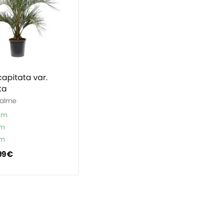
capitata var.
ta
alme
cm
cm
cm
99 €