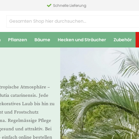
Schnelle Lieferung
n
Pflanzen
Bäume
Hecken und Sträucher
Zubehör
 tropische Atmosphäre –
utia catarinensis. Jede
ekoratives Laub bis hin zu
ht und Frostschutz
ma. Regelmässige Pflege
esund und attraktiv. Bei
einfach online bestellen