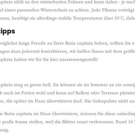
apitata zählt zu den winterharten Palmen und kann daher - je nac
f einen passenden Winterschutz zu achten. Jede Pflanze verträgt 
en, benötigt sie allerdings stabile Temperaturen über 20°C, dah
tipps
öglichst lange Freude an Ihrer Butia capitata haben, sollten Sie 
agen dazu jederzeit kontaktieren, wir helfen Ihnen mit dem größt
apitata haben wir für Sie hier zusammengestellt:
apitata mag es gerne hell. Sie können sie im Sommer an ein sonnig
ich auch im Freien wohl und kann auf Balkon oder Terrasse platzie
ze, die später im Haus überwintern darf. Die Geleepalme sieht a
ie Butia capitata im Haus überwintern, müssen Sie diese unbedin
ie pralle Sonne stellen, weil die Blätter sonst verbrennen. Rund 1
ung.