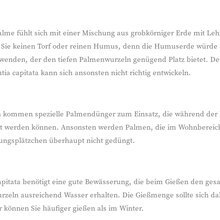
alme fühlt sich mit einer Mischung aus grobkörniger Erde mit Le
Sie keinen Torf oder reinen Humus, denn die Humuserde würde sic
wenden, der den tiefen Palmenwurzeln genügend Platz bietet. Der p
tia capitata kann sich ansonsten nicht richtig entwickeln.
 kommen spezielle Palmendünger zum Einsatz, die während der 
 werden können. Ansonsten werden Palmen, die im Wohnbereich 
ungsplätzchen überhaupt nicht gedüngt.
apitata benötigt eine gute Bewässerung, die beim Gießen den gesam
urzeln ausreichend Wasser erhalten. Die Gießmenge sollte sich d
können Sie häufiger gießen als im Winter.