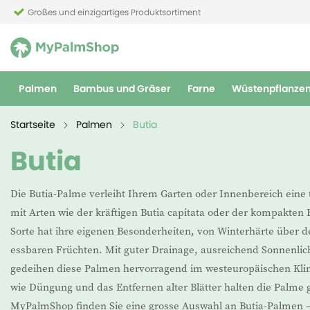
Großes und einzigartiges Produktsortiment
Palmen
Bambus und Gräser
Farne
Wüstenpflanze
Startseite
Palmen
Butia
Butia
Die Butia-Palme verleiht Ihrem Garten oder Innenbereich eine
mit Arten wie der kräftigen Butia capitata oder der kompakten B
Sorte hat ihre eigenen Besonderheiten, von Winterhärte über d
essbaren Früchten. Mit guter Drainage, ausreichend Sonnenlic
gedeihen diese Palmen hervorragend im westeuropäischen Kli
wie Düngung und das Entfernen alter Blätter halten die Palme g
MyPalmShop finden Sie eine grosse Auswahl an Butia-Palmen – 