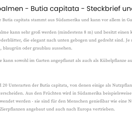
almen - Butia capitata - Steckbrief un
te Butia capitata stammt aus Südamerika und kann vor allem in 
alme kann sehr groß werden (mindestens 8 m) und besitzt einen k
iederblätter, die elegant nach unten gebogen und gedreht sind. J
, blaugrün oder graublau aussehen.
e kann sowohl im Garten angepflanzt als auch als Kübelpflanze a
d 20 Unterarten der Butia capitata, von denen einige als Nutzpflan
terscheiden. Aus den Früchten wird in Südamerika beispielsweise
endet werden - sie sind für den Menschen genießbar wie eine Nus
 Zierpflanzen angebaut und auch nach Europa vertrieben.