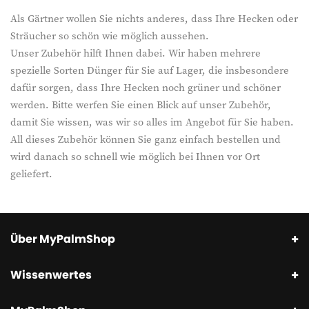
Als Gärtner wollen Sie nichts anderes, dass Ihre Hecken oder
Sträucher so schön wie möglich aussehen.
Unser Zubehör hilft Ihnen dabei. Wir haben mehrere
spezielle Sorten Dünger für Sie auf Lager, die insbesondere
dafür sorgen, dass Ihre Hecken noch grüner und schöner
werden. Bitte werfen Sie einen Blick auf unser Zubehör,
damit Sie wissen, was wir so alles im Angebot für Sie haben.
All dieses Zubehör können Sie ganz einfach bestellen und
wird danach so schnell wie möglich bei Ihnen vor Ort
geliefert.
Über MyPalmShop
Wissenwertes