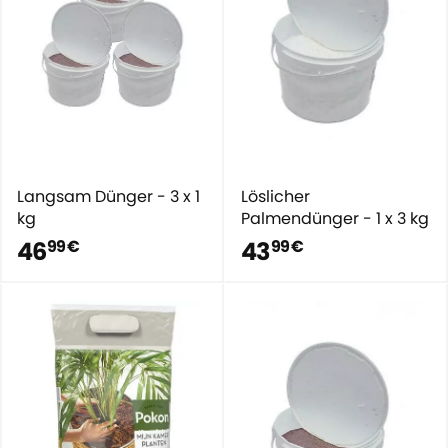
Langsam Dünger - 3 x 1
Löslicher
kg
Palmendünger - 1 x 3 kg
46
43
99 €
99 €