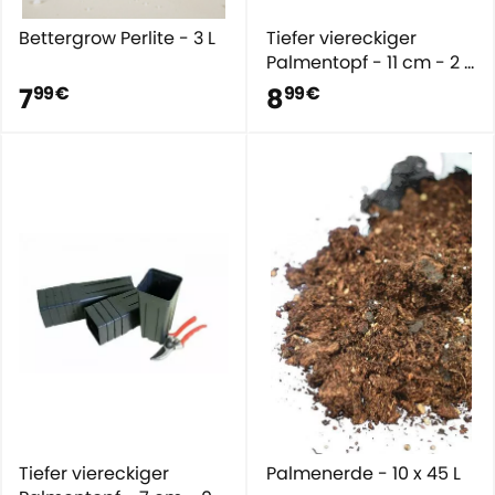
Bettergrow Perlite - 3 L
Tiefer viereckiger
Palmentopf - 11 cm - 2 L
- 10 Stück
7
8
99 €
99 €
Tiefer viereckiger
Palmenerde - 10 x 45 L