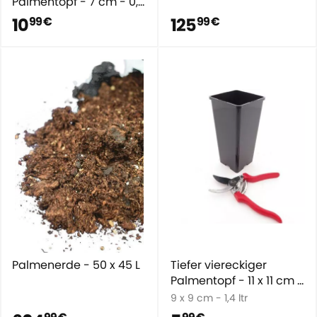
Palmentopf - 7 cm - 0,7
L - 10 Stück
10
125
99 €
99 €
Palmenerde - 50 x 45 L
Tiefer viereckiger
Palmentopf - 11 x 11 cm /
2 L
9 x 9 cm - 1,4 ltr