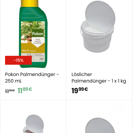
-15%
Pokon Palmendünger -
Löslicher
250 mL
Palmendünger - 1 x 1 kg
11
19
89 €
99 €
13
99 €