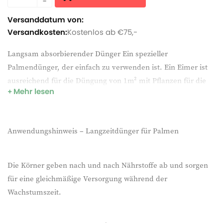
Versanddatum von:
Versandkosten:
Kostenlos ab €75,-
Langsam absorbierender Dünger Ein spezieller
Palmendünger, der einfach zu verwenden ist. Ein Eimer ist
ausreichend für die Düngung von 1m² mit Pflanzen für die
Mehr lesen
Dauer von 10-12 Monaten und hat ein NPK-Verhältnis von
17-6-18, mit zusätzlichen Komponenten wie Eisen und
Mangan. Es ist fast unmöglich, Ihre Pflanzen zu
Anwendungshinweis – Langzeitdünger für Palmen
überdüngen.
Die Körner geben nach und nach Nährstoffe ab und sorgen
für eine gleichmäßige Versorgung während der
Wachstumszeit.