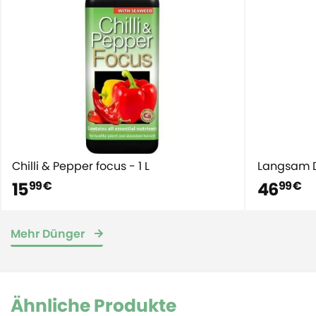
Chilli & Pepper focus - 1 L
Langsam Dü
15
46
99 €
99 €
Mehr Dünger
Ähnliche Produkte