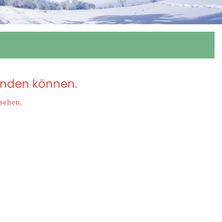
wenden können.
usehen
.