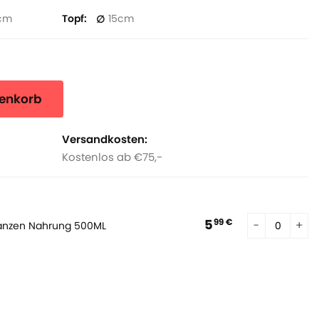
Topf
15
renkorb
Versandkosten:
Kostenlos ab €75,-
5
99 €
lanzen Nahrung 500ML