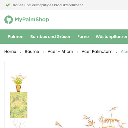
Großes und einzigartiges Produktsortiment
Palmen
Bambus und Gräser
Farne
Wüstenpflanze
Home
Bäume
Acer - Ahorn
Acer Palmatum
Ace