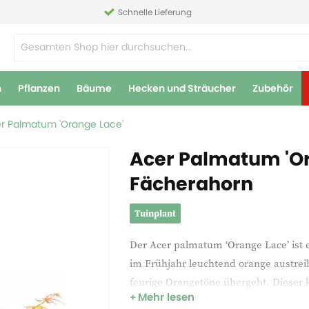
Schnelle Lieferung
n
Pflanzen
Bäume
Hecken und Sträucher
Zubehör
r Palmatum 'Orange Lace'
Acer Palmatum 'Or
Fächerahorn
Tuinplant
Der Acer palmatum ‘Orange Lace’ ist e
im Frühjahr leuchtend orange austrei
feurige Orangetöne übergeht. Dieser 
Mehr lesen
halbschattigen Standorten und eignet 