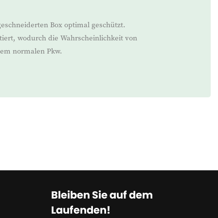
geschneiderten Box optimal geschützt.
iert, wodurch die Wahrscheinlichkeit von
inem normalen Pkw.
Bleiben Sie auf dem
Laufenden!