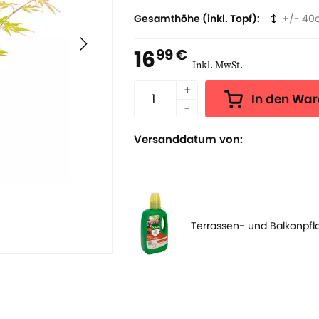
Gesamthöhe (inkl. Topf)
40
16
99 €
Inkl. MwSt.
In den Wa
Versanddatum von:
Terrassen- und Balkonpf