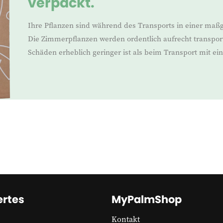
verpackt.
Ihre Pflanzen sind während des Transports in einer maß
Die Zimmerpflanzen werden ordentlich aufrecht transport
Schäden erheblich geringer ist als beim Transport mit e
rtes
MyPalmShop
Kontakt