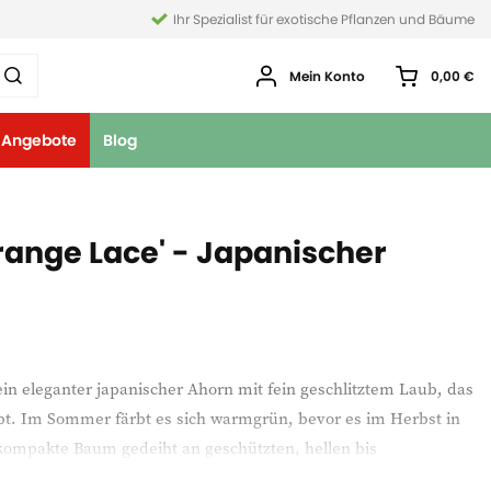
Ihr Spezialist für exotische Pflanzen und Bäume
Mein Konto
0,00 €
Angebote
Blog
ange Lace' - Japanischer
in eleganter japanischer Ahorn mit fein geschlitztem Laub, das
bt. Im Sommer färbt es sich warmgrün, bevor es im Herbst in
kompakte Baum gedeiht an geschützten, hellen bis
sich ideal für Gärten, Terrassen und Innenhöfe.