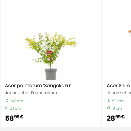
Acer palmatum ‘Sangokaku’
Acer Shir
Japanischer Fächerahorn
Japanische
145 cm
50 cm
24 cm
19 cm
58
28
99 €
99 €