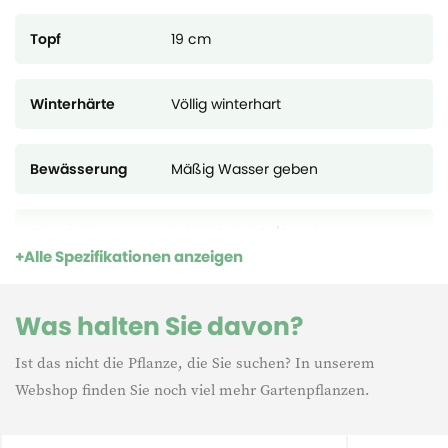
Verträgt die Sonne und den Halbschatten.
Topf
19 cm
Die Pflanze ist winterhart, aber in einem Topf muss sie
geschützt werden.
Winterhärte
Völlig winterhart
Sie liebt einen sandigen, humusreichen Boden, falls dieser
nicht vorhanden ist, muss etwas Gartentorf in das
Pflanzenloch gegeben werden.
Bewässerung
Mäßig Wasser geben
Standort
Leicht Schattig/Sonnig
Alle Spezifikationen anzeigen
Deutsche Name
Japanischer Fächerahorn
Was halten Sie davon?
Ist das nicht die Pflanze, die Sie suchen? In unserem
Lebensdauer
Mehrjährig
Webshop finden Sie noch viel mehr Gartenpflanzen.