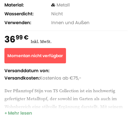
Material
Metall
Wasserdicht
Nicht
Verwenden
Innen und Außen
36
99 €
Inkl. MwSt.
Momentan nicht verfügbar
Versanddatum von:
Versandkosten:
Kostenlos ab €75,-
Der Pflanztopf Stijn von TS Collection ist ein hochwertig
gefertigter Metalltopf, der sowohl im Garten als auch im
Wohnbereich eine stilvolle Ergänzung darstellt. Mit seinem
Mehr lesen
glatten, runden Design wirkt er modern und elegant. Das
leichte Material erleichtert das Umstellen, während die
stabile Konstruktion und Frostbeständigkeit für ganzjährigen