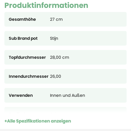
Produktinformationen
Einsatz sorgen. Der Topf ist mit einem Wasserablaufloch und
einem passenden Stopfen ausgestattet – sofort einsatzbereit.
Gesamthöhe
27 cm
Sub Brand pot
Stijn
Topfdurchmesser
28,00 cm
Innendurchmesser
26,00
Verwenden
Innen und Außen
Topffarbe
Schwarz
Alle Spezifikationen anzeigen