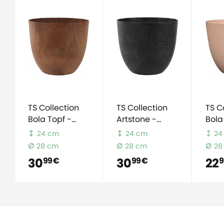
TS Collection
TS Collection
TS C
Bola Topf -
Artstone -
Bola
Braun
Schwarz
24 cm
24 cm
24
28 cm
28 cm
28
30
30
22
99 €
99 €
9