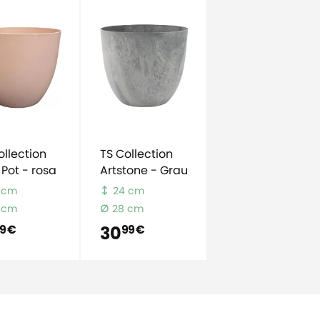
ollection
TS Collection
 Pot - rosa
Artstone - Grau
 cm
24 cm
 cm
28 cm
30
9 €
99 €