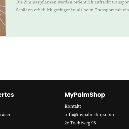
Die Zimmerpflanzen werden ordentlich aufrecht transport
Schäden erheblich geringer ist als beim Transport mit e
rtes
MyPalmShop
Kontakt
räser
info@mypalmshop.com
2e Tochtweg 98