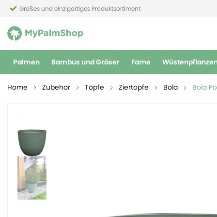
Großes und einzigartiges Produktsortiment
Palmen
Bambus und Gräser
Farne
Wüstenpflanze
Home
Zubehör
Töpfe
Ziertöpfe
Bola
Bola Po