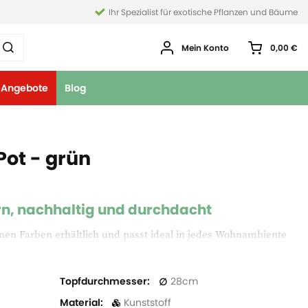
Ihr Spezialist für exotische Pflanzen und Bäume
Mein Konto
0,00 €
Angebote
Blog
Pot - grün
rn, nachhaltig und durchdacht
enen Farben erhältlich und passt ideal in jedes Wohnambiente
celtem Kunststoff – leicht und umweltfreundlich. Mit
rschüssiges Wasser auffängt.
Topfdurchmesser
28
Material
Kunststoff