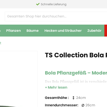
Schnelle Lieferung
n
Pflanzen
Bäume
Hecken und Sträucher
Zubehör
t
TS Collection Bola 
Bola Pflanzgefäß – Mode
Das Bola Pflanzgefäß ist in verschied
Mehr lesen
oder den Garten. Hergestellt aus recy
integriertem Drainagesystem, das übe
Gesamthöhe
24
Innendurchmesser
26