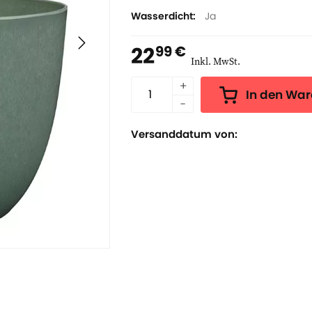
Wasserdicht
Ja
22
99 €
Inkl. MwSt.
In den Wa
Versanddatum von: