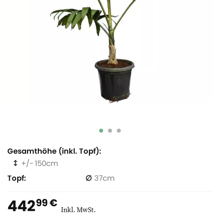
Gesamthöhe (inkl. Topf)
150
Topf
37
442
99 €
Inkl. MwSt.