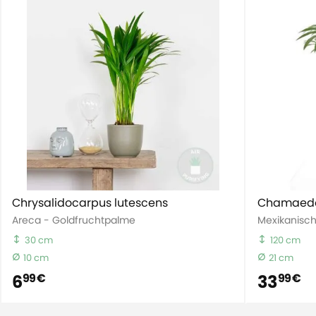
Chrysalidocarpus lutescens
Chamaedo
Areca - Goldfruchtpalme
Mexikanisc
30 cm
120 cm
10 cm
21 cm
6
33
99 €
99 €