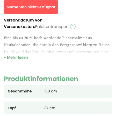
Momentan nicht verfügbar
Versanddatum von:
Versandkosten:
Palettentransport
Eine bis zu 20 m hoch werdende Fiederpalme aus
Neukaledonien, die dort in den Bergregenwäldern zu Hause
ist. Obwohl das Naturhabitat etwas anderes vermuten lässt,
Mehr lesen
handelt es sich um eine recht pflegeleichte, allerdings sehr
langsam wachsende Fiederpalme, deren Blätter dunkelgrün
und wachsartig überzogen sind. Spektakulär ist der
Produktinformationen
Neutrieb, der für etwa 10 Tage leuchtend rot gefärbt ist,
bevor er dann grün wird.
Gesamthöhe
150 cm
Topf
37 cm