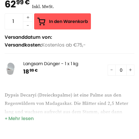
62
99 €
Inkl. MwSt.
In den Warenkorb
Versanddatum von:
Versandkosten:
Kostenlos ab €75,-
Langsam Dünger - 1 x 1 kg
18
99 €
Dypsis Decaryi (Dreieckspalme) ist eine Palme aus den
Regenwäldern von Madagaskar. Die Blätter sind 2,5 Meter
lang und wachsen aufrecht aus dem Stamm, aber dann
Mehr lesen
wölben sie sich anmutig über 1 m Entfernung von der Spitze.
Sie sind grau-grün, gefiedert, mit einem braunen Stiel und
einer weißlichen Blüte. Diese spektakuläre Palme eignet sich