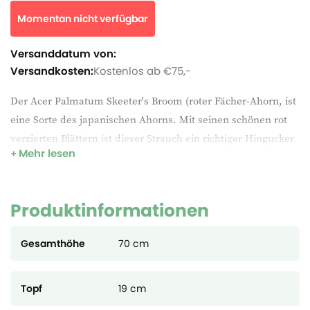
Momentan nicht verfügbar
Versanddatum von:
Versandkosten:
Kostenlos ab €75,-
Der Acer Palmatum Skeeter's Broom (roter Fächer-Ahorn, ist
eine Sorte des japanischen Ahorns. Mit seinen schönen rot
verzierten Blättern ist dieser Strauch ein richtiger Hingucker
Mehr lesen
in seiner Umgebung.
Skeeter's Broom kann eine maximale Höhe von etwa 2
Metern erreichen und ist mit seinem aufrecht wachsenden
Produktinformationen
Wuchs für große und kleine Gärten geeignet.
Gesamthöhe
70 cm
Diese Pflanze darf im Monat September geschnitten werden
und verliert im Winter seine Blätter.
Topf
19 cm
Um die bestmögliche Pflege der Pflanze zu gewährleisten,