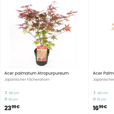
Acer palmatum Atropurpureum
Acer Palm
Japanischer Fächerahorn
Japanische
60 cm
40 cm
19 cm
15 cm
23
16
99 €
99 €