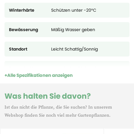
bevorzugt der Acer Palmatum Skeeter's Broom die Sonne mit
Winterhärte
Schützen unter -20°C
leichten Schatten, mit der Vorliebe eines feuchten, leicht
sauren Bodens und ein wenig vom starken Wind geschützt.
Bewässerung
Mäßig Wasser geben
Standort
Leicht Schattig/Sonnig
Deutsche Name
Japanischer Fächerahorn
Alle Spezifikationen anzeigen
Was halten Sie davon?
Ist das nicht die Pflanze, die Sie suchen? In unserem
Webshop finden Sie noch viel mehr Gartenpflanzen.