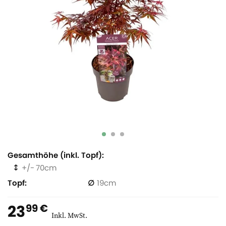
Gesamthöhe (inkl. Topf)
70
Topf
19
23
99 €
Inkl. MwSt.