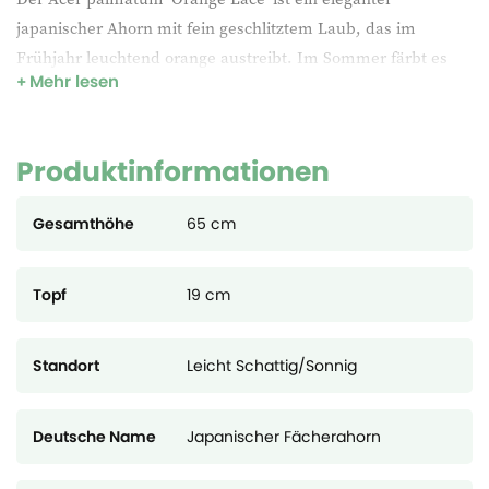
japanischer Ahorn mit fein geschlitztem Laub, das im
Frühjahr leuchtend orange austreibt. Im Sommer färbt es
Mehr lesen
sich warmgrün, bevor es im Herbst in feurige Orangetöne
übergeht. Dieser kompakte Baum gedeiht an geschützten,
hellen bis halbschattigen Standorten und eignet sich ideal für
Produktinformationen
Gärten, Terrassen und Innenhöfe.
Gesamthöhe
65 cm
Topf
19 cm
Standort
Leicht Schattig/Sonnig
Deutsche Name
Japanischer Fächerahorn