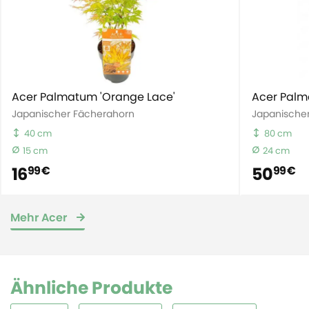
Acer Palmatum 'Orange Lace'
Acer Palm
Japanischer Fächerahorn
Japanische
40 cm
80 cm
15 cm
24 cm
16
50
99 €
99 €
Mehr Acer
Ähnliche Produkte