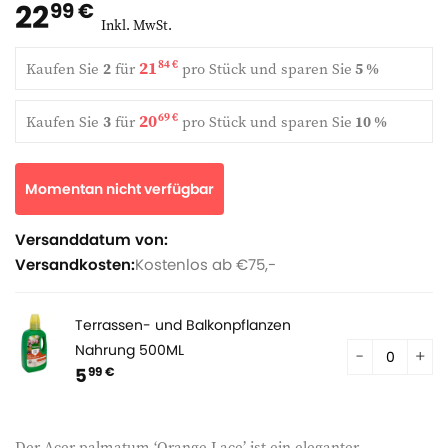
22
99 €
Inkl. MwSt.
21
84 €
Kaufen Sie
2
für
pro Stück und
sparen Sie
5 %
20
69 €
Kaufen Sie
3
für
pro Stück und
sparen Sie
10 %
Momentan nicht verfügbar
Versanddatum von:
Versandkosten:
Kostenlos ab €75,-
Terrassen- und Balkonpflanzen
Nahrung 500ML
5
99 €
Der Acer palmatum ‘Orange Lace’ ist ein eleganter