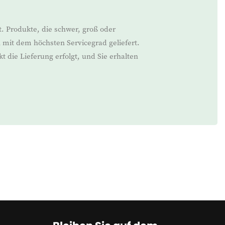
rt. Produkte, die schwer, groß oder
n mit dem höchsten Servicegrad geliefert.
 die Lieferung erfolgt, und Sie erhalten