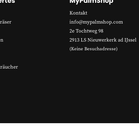
rtes
MyPalmShop
Kontakt
räser
info@mypalmshop.com
2e Tochtweg 98
en
2913 LS Nieuwerkerk ad IJssel
(Keine Besuchadresse)
träucher