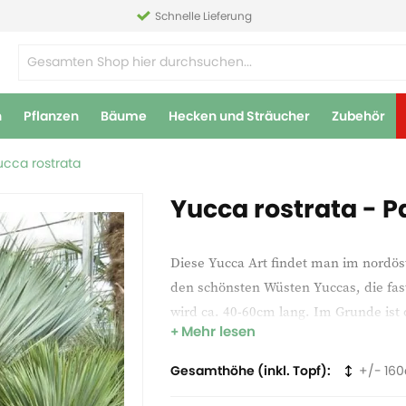
Schnelle Lieferung
n
Pflanzen
Bäume
Hecken und Sträucher
Zubehör
ucca rostrata
Yucca rostrata - Pa
Diese Yucca Art findet man im nordös
den schönsten Wüsten Yuccas, die fast
wird ca. 40-60cm lang. Im Grunde ist d
Mehr lesen
selten auch mal mehrere Köpfe bildet
Gesamthöhe (inkl. Topf)
160
Die Frucht besteht aus einem ungefähr