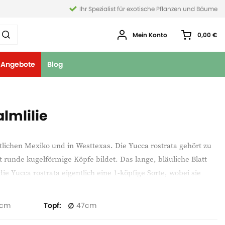
Ihr Spezialist für exotische Pflanzen und Bäume
Mein Konto
0,00 €
Angebote
Blog
lmlilie
tlichen Mexiko und in Westtexas. Die Yucca rostrata gehört zu
 runde kugelförmige Köpfe bildet. Das lange, bläuliche Blatt
ie Yucca rostrata eigentlich eine 1-köpfige Sorte, wobei sie
.
Topf
47
 60cm langen Stiel woraus sich eine weiße Blüte bildet. Diese