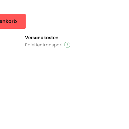
bleme überstehen. Sie braucht einen sehr hellen vollsonnigen
renkorb
Versandkosten:
Palettentransport