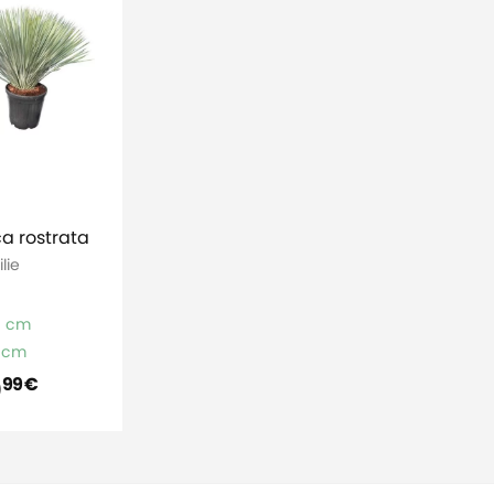
a rostrata
lie
0 cm
 cm
0
99 €