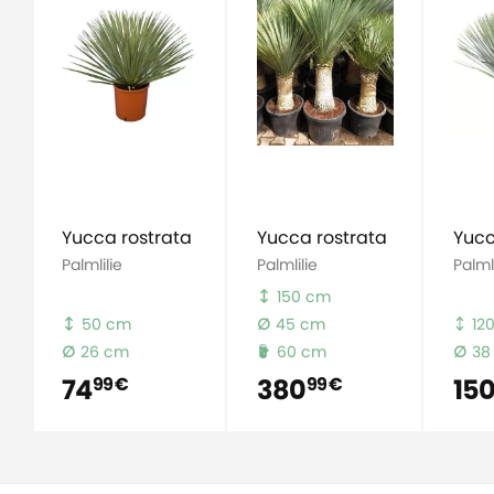
Yucca rostrata
Yucca rostrata
Yucc
Palmlilie
Palmlilie
Palmli
150 cm
50 cm
45 cm
12
26 cm
60 cm
38
74
380
15
99 €
99 €