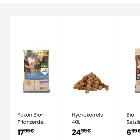
Pokon Bio-
Hydrokorrels
Bio
Pflanzerde
40L
Setzl
(Torffrei) 30 L
und P
17
24
6
99 €
99 €
99 
10L