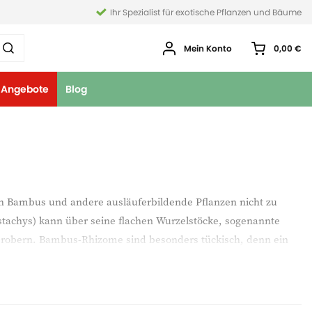
Ihr Spezialist für exotische Pflanzen und Bäume
Mein Konto
0,00 €
Angebote
Blog
ch Bambus und andere ausläuferbildende Pflanzen nicht zu
stachys) kann über seine flachen Wurzelstöcke, sogenannte
 erobern. Bambus-Rhizome sind besonders tückisch, denn ein
gen, wenn er erst einmal ausgebrochen ist. Die Rhizome sehr
trennen. Graben Sie den Kunststoffring 65 Zentimeter tief in
re Kante etwa fünf Zentimeter aus der Erde herausragen.