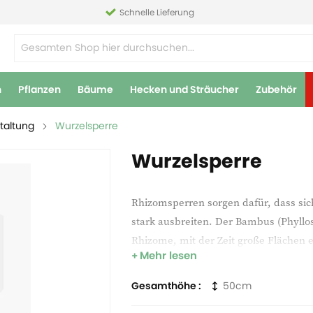
Schnelle Lieferung
n
Pflanzen
Bäume
Hecken und Sträucher
Zubehör
taltung
Wurzelsperre
Wurzelsperre
Rhizomsperren sorgen dafür, dass si
stark ausbreiten. Der Bambus (Phyllo
Rhizome, mit der Zeit große Flächen
Mehr lesen
Bambus lässt sich kaum wieder einfan
zäh und mit dem Spaten kaum zu durch
Gesamthöhe
50
den Boden ein und lassen Sie die obe