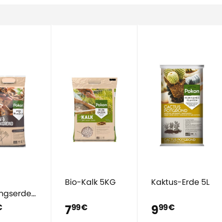
Bio-Kalk 5KG
Kaktus-Erde 5L
ingserde
flanzerde
7
9
€
99 €
99 €