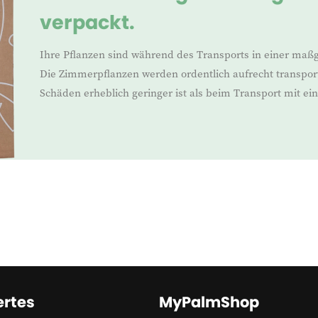
verpackt.
Ihre Pflanzen sind während des Transports in einer maß
Die Zimmerpflanzen werden ordentlich aufrecht transport
Schäden erheblich geringer ist als beim Transport mit e
rtes
MyPalmShop