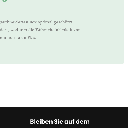
geschneiderten Box optimal geschützt.
iert, wodurch die Wahrscheinlichkeit von
inem normalen Pkw.
Bleiben Sie auf dem