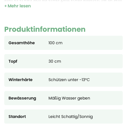
Mehr lesen
eng mit der Trachycarpus Fortunei verwandt und wächst mit
einer unglaublichen Geschwindigkeit. Es ist die am
schnellsten wachsende Trachycarpus der Welt. Das
Produktinformationen
Erwachsene Blatt scheint weich und fein geteilt zu sein. Und
die junge Pflanze sieht der Trachycarpus Martianus sehr
Gesamthöhe
100 cm
ähnlich. Die Zeit wird es zeigen, aber wir denken dass dies
eine schlanke, zierliche, und auch eine schnell wachsende
Trachycarpus wird, hoffentlich mit der Eleganz der
Topf
30 cm
Trachycarpus Martianus und die Winterhärte der
Trachycarpus Fortunei.
Winterhärte
Schützen unter -13°C
Bewässerung
Mäßig Wasser geben
Standort
Leicht Schattig/Sonnig