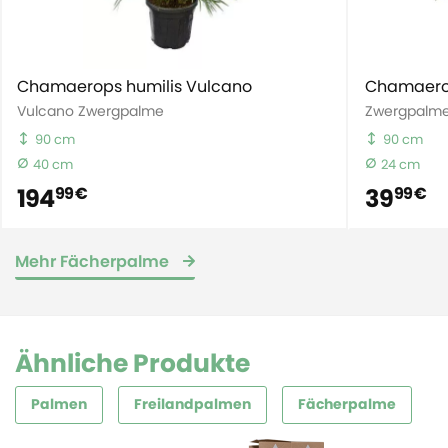
Chamaerops humilis Vulcano
Chamaerop
Vulcano Zwergpalme
Zwergpalm
90 cm
90 cm
40 cm
24 cm
194
39
99 €
99 €
Mehr Fächerpalme
Ähnliche Produkte
Palmen
Freilandpalmen
Fächerpalme