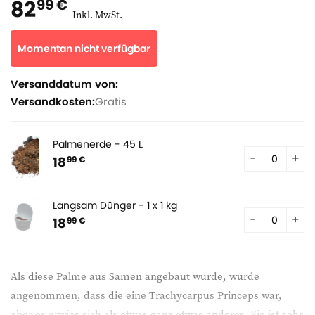
82
99 €
Inkl. MwSt.
Momentan nicht verfügbar
Versanddatum von:
Versandkosten:
Gratis
Palmenerde - 45 L
18
99 €
Langsam Dünger - 1 x 1 kg
18
99 €
Als diese Palme aus Samen angebaut wurde, wurde
angenommen, dass die eine Trachycarpus Princeps war,
aber es erwies sich als etwas ganz etwas anderes. Sie ist sehr