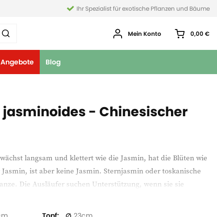
Ihr Spezialist für exotische Pflanzen und Bäume
Mein Konto
0,00 €
Angebote
Blog
jasminoides - Chinesischer
chst langsam und klettert wie die Jasmin, hat die Blüten wie
 Jasmin, ist aber keine Jasmin. Sternjasmin oder toskanische
lanze. Die Ausläufer suchen Unterstützung, wenn sie sie
Ein Stück Gaze oder Drahtgeflecht bietet ihnen genügend
weniger für das Überwuchern von Pergolen. Suchen Sie während
Topf
23