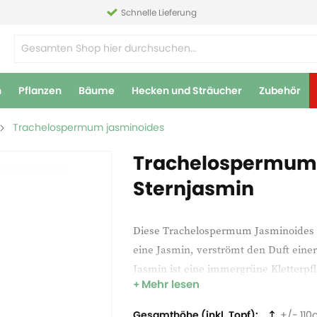
Schnelle Lieferung
n
Pflanzen
Bäume
Hecken und Sträucher
Zubehör
Trachelospermum jasminoides
Trachelospermum 
Sternjasmin
Diese Trachelospermum Jasminoides wä
eine Jasmin, verströmt den Duft einer
Jasmin ist eine immergrüne Kletterpf
Mehr lesen
finden, drehen sie sich drum herum. 
Unterstützung. Sie eignet sich aber 
Gesamthöhe (inkl. Topf)
110