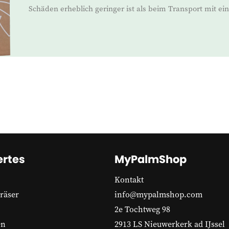
Schäden erheblich geringer ist als beim Transport mit e
rtes
MyPalmShop
Kontakt
räser
info@mypalmshop.com
2e Tochtweg 98
en
2913 LS Nieuwerkerk ad IJssel