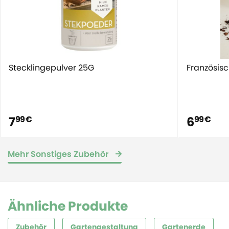
Stecklingepulver 25G
Französisc
7
6
99 €
99 €
Mehr Sonstiges Zubehör
Ähnliche Produkte
Zubehör
Gartengestaltung
Gartenerde