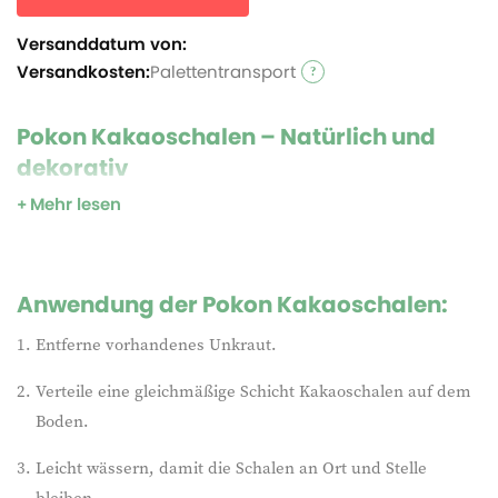
Versanddatum von:
Versandkosten:
Palettentransport
Pokon Kakaoschalen – Natürlich und
dekorativ
Mehr lesen
Pokon Kakaoschalen sind eine dekorative, natürliche
Bodenabdeckung für Beete und Rabatten. Sie unterdrücken
Unkraut, halten die Feuchtigkeit im Boden und schrecken
Schnecken ab. Für nahezu alle Bodenarten und Pflanzungen
Anwendung der Pokon Kakaoschalen:
geeignet. Ein umweltfreundliches Naturprodukt mit
Entferne vorhandenes Unkraut.
gepflegter Optik.
Verteile eine gleichmäßige Schicht Kakaoschalen auf dem
Boden.
Leicht wässern, damit die Schalen an Ort und Stelle
bleiben.