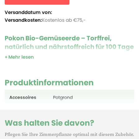
Versanddatum von:
Versandkosten:
Kostenlos ab €75,-
Pokon Bio-Gemüseerde – Torffrei,
natürlich und nährstoffreich für 100 Tage
Mehr lesen
Die Pokon Bio-Gemüseerde ist ein
100 % natürlicher und
torffreier
Bodenverbesserer für Gemüsebeete und
Kräuterpflanzen. Sie enthält Kompost, Kalk, feinen Torf,
Produktinformationen
organischen Pflanzendünger sowie Holzfaser, die die
Bodenbelüftung verbessert.
Accessoires
Potgrond
Diese Erde bietet deinen Pflanzen bis zu
100 Tage lang
natürliche Nährstoffe
für kräftiges Wachstum.
Was halten Sie davon?
Anwendung
Pflegen Sie Ihre Zimmerpflanze optimal mit diesem Zubehör.
Zur Bodenverbesserung:
Erde gleichmäßig auftragen und