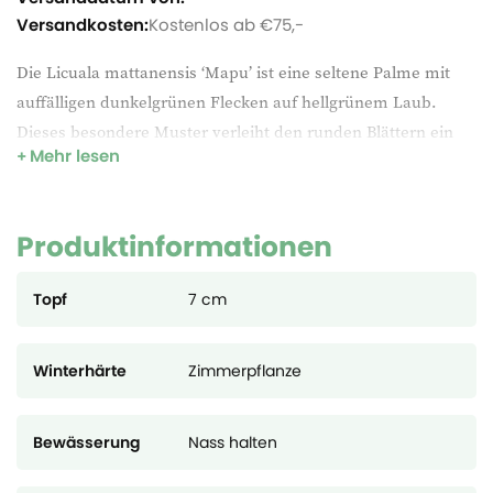
Versandkosten:
Kostenlos ab €75,-
Die Licuala mattanensis ‘Mapu’ ist eine seltene Palme mit
auffälligen dunkelgrünen Flecken auf hellgrünem Laub.
Dieses besondere Muster verleiht den runden Blättern ein
Mehr lesen
fast künstlerisches Aussehen und macht die Pflanze sofort
zum Blickfang. Sie stammt aus den Regenwäldern Borneos
und benötigt Wärme, hohe Luftfeuchtigkeit sowie gut
Produktinformationen
durchlässige, leicht feuchte Erde. Durch ihren kompakten
Wuchs ist sie eine exklusive und außergewöhnliche Pflanze
Topf
7 cm
für Innenräume oder Gewächshäuser.
Winterhärte
Zimmerpflanze
Bewässerung
Nass halten