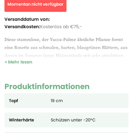
Momentan nicht verfügbar
Versanddatum von:
Versandkosten:
Kostenlos ab €75,-
Diese stammlose, der Yucca-Palme ähnliche Pflanze formt
eine Rosette aus schmalen, harten, blaugrünen Blättern, aus
denen im Sommer lange Blütenstände mit sehr attraktiven
Mehr lesen
gelben Blüten herauswachsen. Sie ist extrem unempfindlich
gegenüber Frost und eine tolle Pflanze für sonnige Gärten in
gemäßigten und subtropischen Zonen.
Produktinformationen
Topf
19 cm
Winterhärte
Schützen unter -20°C