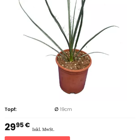
Topf
19
29
95 €
Inkl. MwSt.