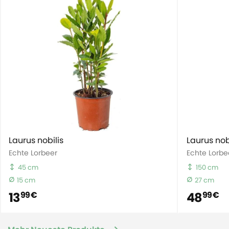
Laurus nobilis
Laurus nob
Echte Lorbeer
Echte Lorbe
45 cm
150 cm
15 cm
27 cm
13
48
99 €
99 €