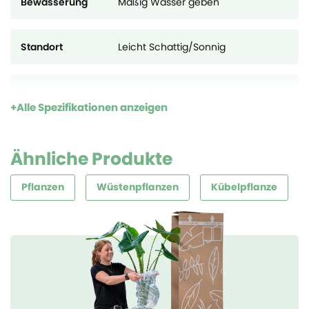
Bewässerung
Mäßig Wasser geben
Standort
Leicht Schattig/Sonnig
Deutsche Name
Keulenlilie
Alle Spezifikationen anzeigen
Lebensdauer
Mehrjährig
Ähnliche Produkte
Pflanzen
Wüstenpflanzen
Kübelpflanze