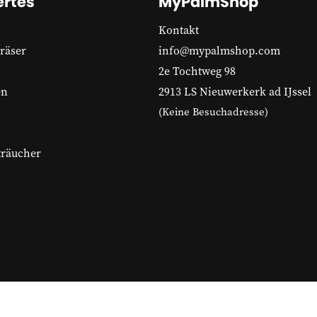
rtes
MyPalmShop
Kontakt
räser
info@mypalmshop.com
2e Tochtweg 98
en
2913 LS Nieuwerkerk ad IJssel
(Keine Besuchadresse)
träucher