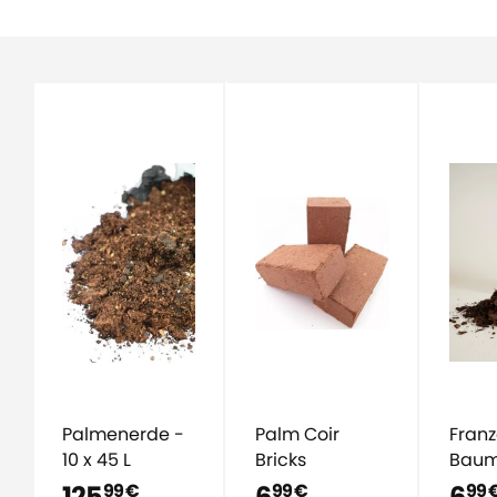
Palmenerde -
Palm Coir
Franz
10 x 45 L
Bricks
Baum
Liter
125
6
6
99 €
99 €
99 