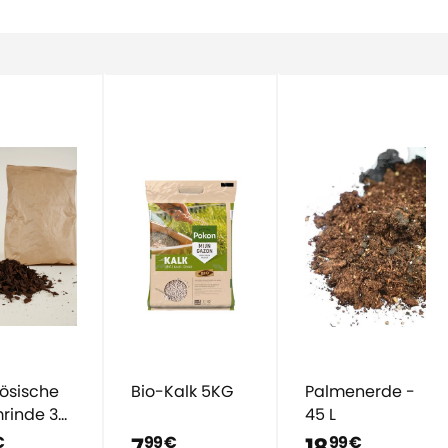
ösische
Bio-Kalk 5KG
Palmenerde -
rinde 3
45 L
7
18
€
99 €
99 €