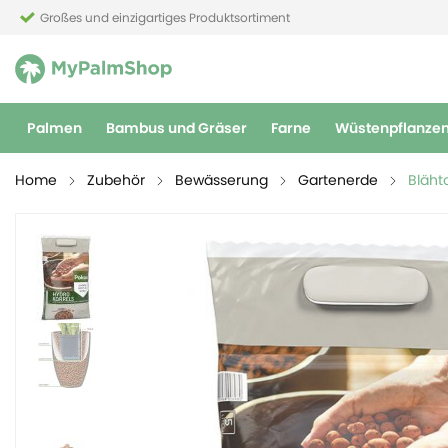
Großes und einzigartiges Produktsortiment
Palmen
Bambus und Gräser
Farne
Wüstenpflanze
Home
Zubehör
Bewässerung
Gartenerde
Bläht