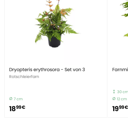
Dryopteris erythrosora - Set von 3
Farnmi
Rotschleierfarn
30 c
7 cm
12 cm
18
19
99 €
99 €